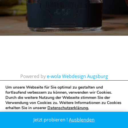
Powered by
e-wola Webdesign Augsburg
Internetagentur
Um unsere Webseite für Sie optimal zu gestalten und
fortlaufend verbessern zu können, verwenden wir Cookies.
Durch die weitere Nutzung der Webseite stimmen Sie der
Verwendung von Cookies zu. Weitere Informationen zu Cookies
erhalten Sie in unserer
Datenschutzerklärung.
GDPR Cookie-Banner schließen
Zustimmen
Ablehnen
Jetzt probieren !
Ausblenden