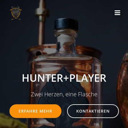
Zum
Inhalt
springen
HUNTER+PLAYER
Zwei Herzen, eine Flasche
ERFAHRE MEHR
KONTAKTIEREN