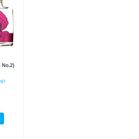
 No.2)
ngs
n