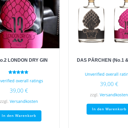
No.2 LONDON DRY GIN
DAS PÄRCHEN (No.1 &
Unverified overall rati
Bewertet mit
verified overall ratings
5.00
39,00
€
von 5
39,00
€
zzgl.
Versandkoste
zzgl.
Versandkosten
In den Warenkorb
In den Warenkorb