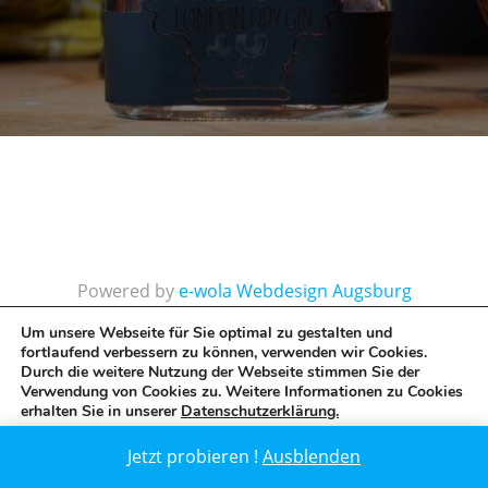
Powered by
e-wola Webdesign Augsburg
Internetagentur
Um unsere Webseite für Sie optimal zu gestalten und
fortlaufend verbessern zu können, verwenden wir Cookies.
Durch die weitere Nutzung der Webseite stimmen Sie der
Verwendung von Cookies zu. Weitere Informationen zu Cookies
erhalten Sie in unserer
Datenschutzerklärung.
GDPR Cookie-Banner schließen
Zustimmen
Ablehnen
Jetzt probieren !
Ausblenden