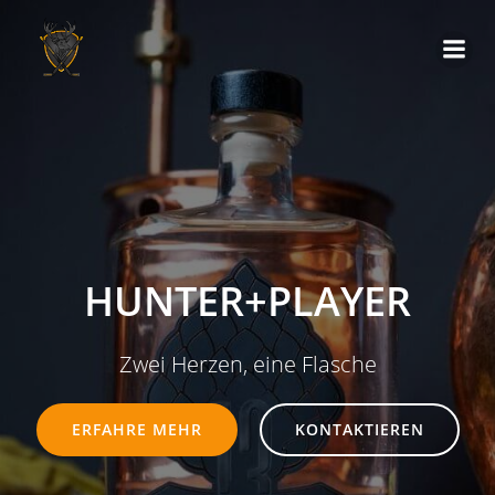
Zum
Inhalt
springen
HUNTER+PLAYER
Zwei Herzen, eine Flasche
ERFAHRE MEHR
KONTAKTIEREN