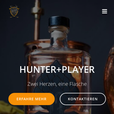
Zum
Inhalt
springen
HUNTER+PLAYER
Zwei Herzen, eine Flasche
ERFAHRE MEHR
KONTAKTIEREN