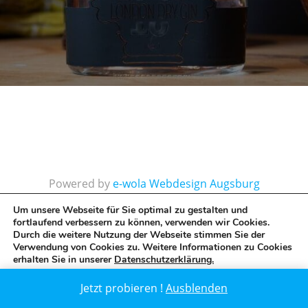
Powered by
e-wola Webdesign Augsburg
Internetagentur
Um unsere Webseite für Sie optimal zu gestalten und
fortlaufend verbessern zu können, verwenden wir Cookies.
Durch die weitere Nutzung der Webseite stimmen Sie der
Verwendung von Cookies zu. Weitere Informationen zu Cookies
erhalten Sie in unserer
Datenschutzerklärung.
GDPR Cookie-Banner schließen
Zustimmen
Ablehnen
Jetzt probieren !
Ausblenden