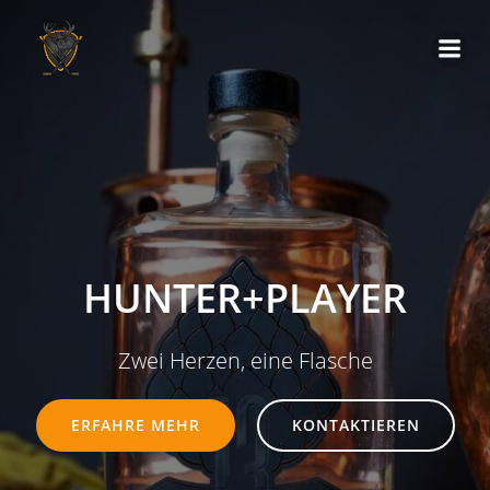
Zum
Inhalt
springen
HUNTER+PLAYER
Zwei Herzen, eine Flasche
ERFAHRE MEHR
KONTAKTIEREN