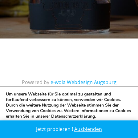
Powered by
e-wola Webdesign Augsburg
Internetagentur
Um unsere Webseite für Sie optimal zu gestalten und
fortlaufend verbessern zu können, verwenden wir Cookies.
Durch die weitere Nutzung der Webseite stimmen Sie der
Verwendung von Cookies zu. Weitere Informationen zu Cookies
erhalten Sie in unserer
Datenschutzerklärung.
GDPR Cookie-Banner schließen
Zustimmen
Ablehnen
Jetzt probieren !
Ausblenden